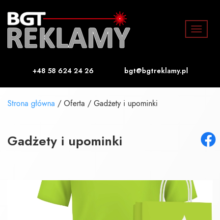
Toggle
navigat
+48 58 624 24 26
bgt@bgtreklamy.pl
Strona główna
/
Oferta
/
Gadżety i upominki
Gadżety i upominki