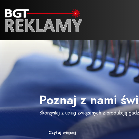
Poznaj z nami świ
Od projektu do re
Pieczątki
Skorzystaj z usług związanych z produkcją gadż
Zadbamy o projekt dostosowany do Twoich wym
Czytaj więcej
Czytaj więcej
Czytaj więcej