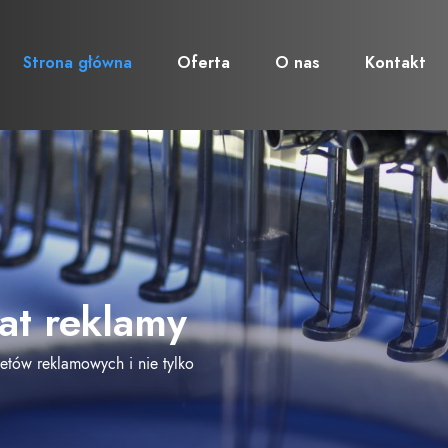
Strona główna
Oferta
O nas
Kontakt
at reklamy
alizacji
etów reklamowych i nie tylko
agań, a następnie przejdziemy do pracy