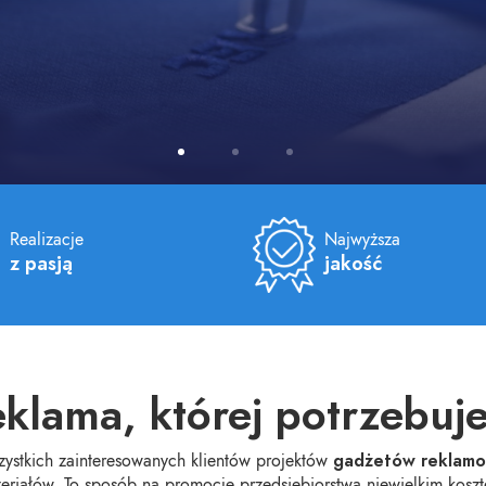
Realizacje
Najwyższa
z pasją
jakość
klama, której potrzebuj
gadżetów reklam
zystkich zainteresowanych klientów projektów
eriałów. To sposób na promocję przedsiębiorstwa niewielkim kosz