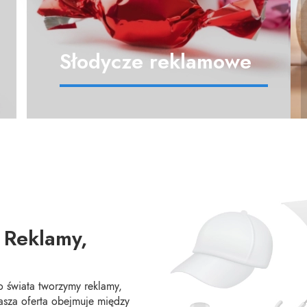
Słodycze reklamowe
 Reklamy,
go świata tworzymy reklamy,
asza oferta obejmuje między