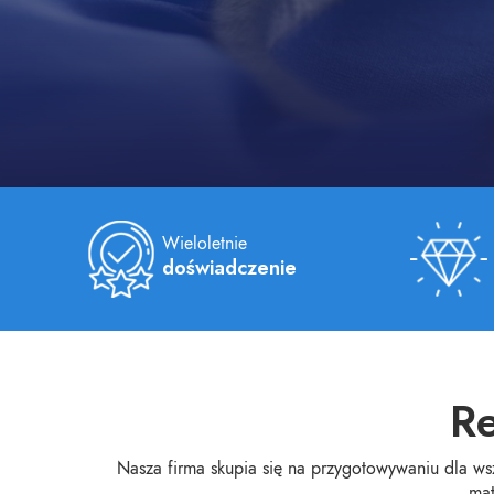
Wieloletnie
doświadczenie
Re
Nasza firma skupia się na przygotowywaniu dla ws
mat